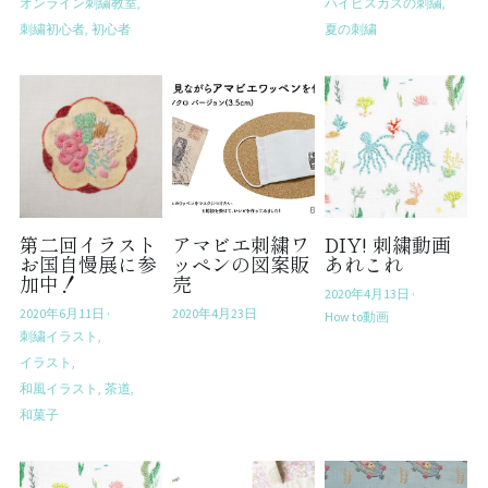
オンライン刺繍教室,
ハイビスカスの刺繍,
刺繍初心者,
初心者
夏の刺繍
第二回イラスト
アマビエ刺繍ワ
DIY! 刺繍動画
お国自慢展に参
ッペンの図案販
あれこれ
加中！
売
2020年4月13日
·
2020年6月11日
·
2020年4月23日
How to動画
刺繍イラスト,
イラスト,
和風イラスト,
茶道,
和菓子