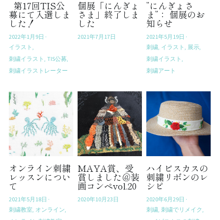
第17回TIS公
個展「にんぎょ
”にんぎょさ
募にて入選しま
さま」終了しま
ま”： 個展のお
した！
した
知らせ
2022年1月9日
·
2021年7月17日
2021年5月19日
·
イラスト,
刺繍,
イラスト,
展示,
刺繍イラスト,
TIS公募,
刺繍イラスト,
刺繍イラストレーター
刺繍アート
オンライン刺繍
MAYA賞、受
ハイビスカスの
レッスンについ
賞しました＠装
刺繍リボンのレ
て
画コンペvol.20
シピ
2021年5月18日
·
2020年10月23日
2020年6月29日
·
刺繍教室,
オンライン,
刺繍,
刺繍でリメイク,