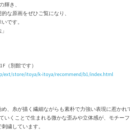
の輝き、
想的な原画をぜひご覧になり、
幸いです。
法」
 B1F（別館です）
jp/ext/store/itoya/k-itoya/recommend/b1/index.html
い始め、糸が描く繊細ながらも素朴で力強い表現に惹かれ
していくことで生まれる微かな歪みや立体感が、モチー
で刺繍しています。