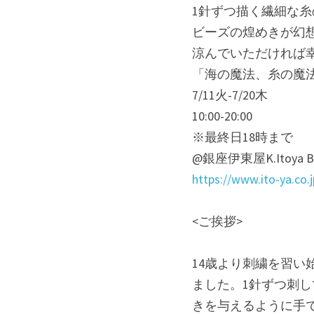
1針ずつ描く繊細な糸
ビーズの煌めきが幻
涼んでいただければ
「海の魔法、糸の魔
7/11火-7/20木
10:00-20:00
※最終日18時まで
@銀座伊東屋K.Itoya
https://www.ito-ya.co.
<ご挨拶>
14歳より刺繍を習
ました。1針ずつ刺
きを与えるように手