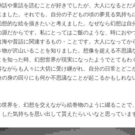
神話や童話を読むことが好きでしたが、大人になるとだ
じました。それでも、自分の子どもの頃の夢見る気持ち
幻想的な絵を描きたいと考えました。なぜなら幻想は自
の源だからです。私にとってはご飯のような、時におや
は海や昔話に関連するもの・ことです。大人になってか
き物が沢山いることを知りました。想像を超える不思議
とを知った時、幻想世界が現実になったようでとてもわ
容ながらも人々に大切に受け継がれ、自分の日常とどこ
分の身の回りにも何か不思議なことが起こるかもしれな
の世界を、幻想を交えながら絵巻物のように綴ることで
くした気持ちを思い出して貰えたらいいなと思っていま