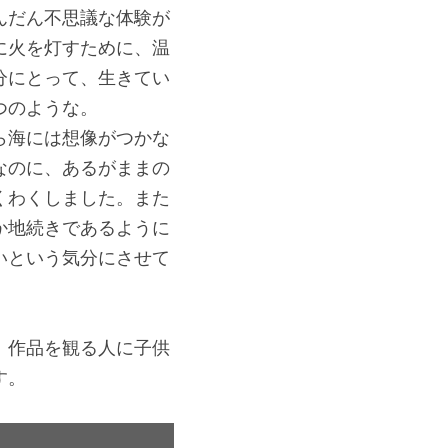
んだん不思議な体験が
に火を灯すために、温
分にとって、生きてい
つのような。
ら海には想像がつかな
なのに、あるがままの
くわくしました。また
か地続きであるように
いという気分にさせて
、作品を観る人に子供
す。